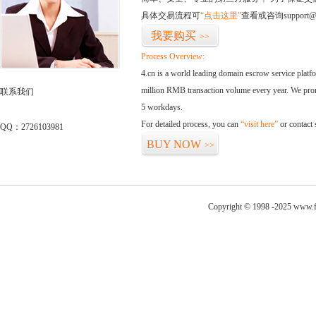
具体交易流程可
“点击这里”
查看或咨询support@
我要购买
>>
Process Overview:
4.cn is a world leading domain escrow service plat
million RMB transaction volume every year. We promi
联系我们
5 workdays.
For detailed process, you can
“visit here”
or contact
QQ：2726103981
BUY NOW
>>
Copyright © 1998 -2025 www.fi