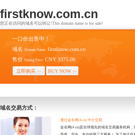
firstknow.com.cn
您正在访问的域名可以转让!This domain name is for sale!
一口价出售中！
域名
firstknow.com.cn
Domain Name:
售价
CNY 3375.00
Listing Price:
立即购买
BUY NOW
>>
>>
域名交易方式：
通过金名网(4.cn) 中介交易
金名网(4.cn)是全球领先的域名交易服务机
简单、安全、专业的第三方服务！ 为了保证交